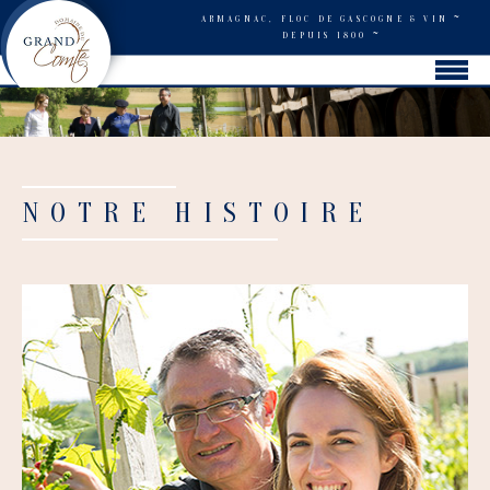
~
ARMAGNAC, FLOC DE GASCOGNE & VIN
~
DEPUIS 1800
NOTRE HISTOIRE