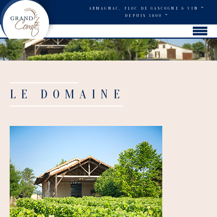
~
ARMAGNAC, FLOC DE GASCOGNE & VIN
~
DEPUIS 1800
LE DOMAINE