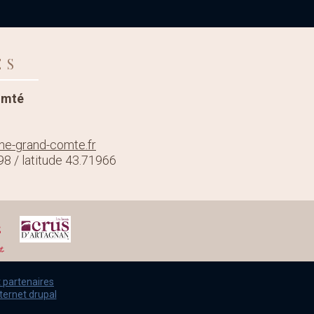
ES
omté
e-grand-comte.fr
98 / latitude 43.71966
t partenaires
nternet drupal